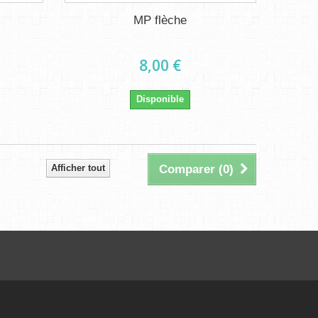
MP flèche
8,00 €
Disponible
Afficher tout
Comparer (
0
)