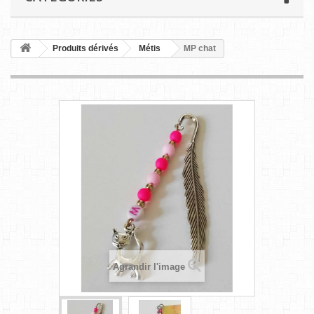
Produits dérivés
Métis
MP chat
Agrandir l'image